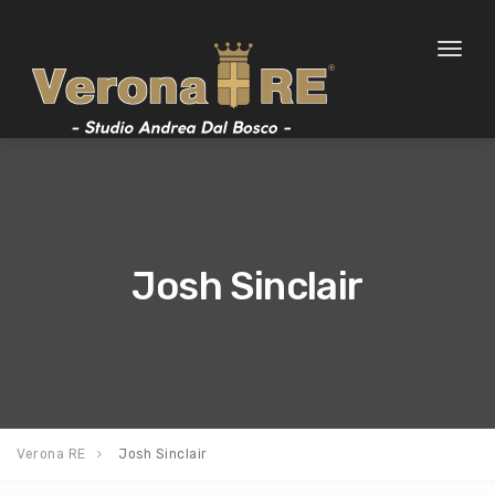
Toggl
naviga
Josh Sinclair
Verona RE
Josh Sinclair